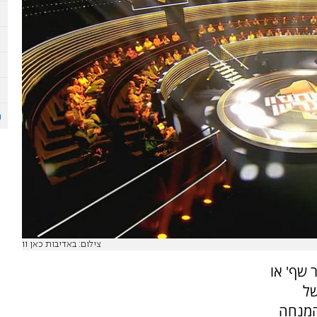
צילום: באדיבות כאן 11
 שף' או
של
המנחה