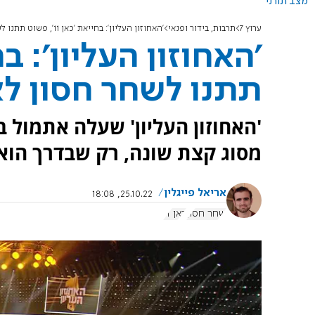
מצב תורני
ערוץ 7
תרבות, בידור ופנאי
'האחוזון העליון': בחייאת 'כאן 11', פשוט תתנו לשחר חסון לאלתר
תתנו לשחר חסון ל
מסוג קצת שונה, רק שבדרך הו
אריאל פייגלין
25.10.22, 18:08
שחר חסון
כאן 11