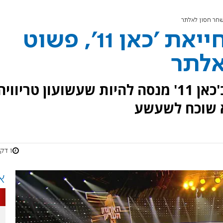
'האחוזון העליון': בחייאת 'כאן 11', פשוט
אלתר
'האחוזון העליון' שעלה אתמול ב'כאן 11' מנסה להיות שעשועון טריווי
א שוכח לשעשע
1 דקות
א