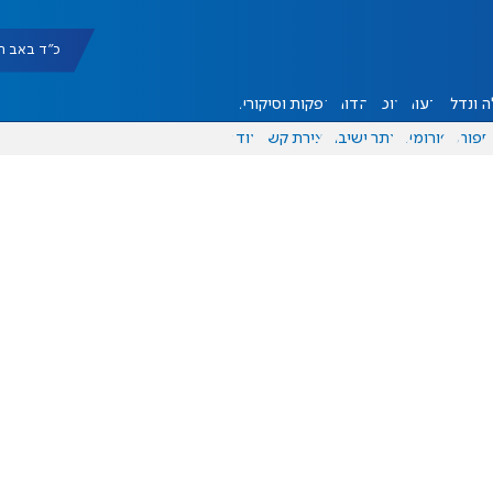
כ"ד באב תשפ"ו |
 ונדל"ן
דעות
אוכל
יהדות
הפקות וסיקורים
ספורט
פורומים
אתר ישיבה
יצירת קשר
עוד