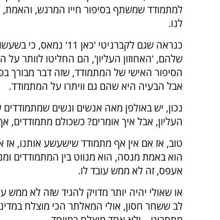
למתמודד שמשתף בסיפור חייו המרגש, והאמת, 
לנו.
כנראה שגם לקברניטי 'כאן 11' נמאס
שלהם, 'האחוזון העליון', הם החליטו לוותר על 
הסיפור האישי של המתמודד, שזה דבר מבורך בפנ
אבל הבעיה היא שהם גם וויתרו על המתמודד.
העליון, אבל איך אומרים? כשכולם מתמודדים, אף
טוב, אז אם אין אף מתמודד שישעשע אותנו, אז 
הוא באמת מנסה, הוא מנווט בין המתמודדים ומנ
אעפס, זה לא ממש עובד לו.
או שאולי יהיה יותר מדויק להגיד שזה לא ממש ע
לב ששחר חסון, אולי המאלתר הכי מוצלח במדינה
מתסריט – ולא אחד מוצלח במיוחד.