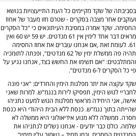
בסביבתה של שקד מקיימים כל העת התייעצויות בנושא
ועוקבים אחר מצבה בסקרים - שטרם חזו מעבר של אחוז
החסימה. שקד אמרה במסיבת העיתונאים כי "כל הסקרים
מראים דבר אחד לימין אין 61 מנדטים. יש 59 יש 60 ואין
61. לעומת זאת ,אם אנחנו עוברים את אחוז החסימה
תהיה פה ממשלת ימין של 62 מנדטים", ופנתה לתומכיה
והמתלבטים: "אם תשימו את החשש בצד, אנחנו נגיע על
פי כל הסקרים ל-6 מנדטים".
שקד עקצה את יתר מפלגות הימין והחרדים: "אני פונה
לחבריי לגוש הימין, תפסיקו לירות בנגמ"ש. למרות שאני
אישה, אני היחידה מראשי מפלגות הגוש למעט נתניהו
שהייתה בתוך נגמ"ש. כנסת ללא הבית היהודי היא כנסת
חסרה. ממשלה ללא מנוע אידיאולוגי היא ממשלה לא
שלמה. כולם כבר יודעים - אנחנו נשלים לנתניהו את
המנדטים החסרים. וכמו תמיד – נשמור עליו מימין".