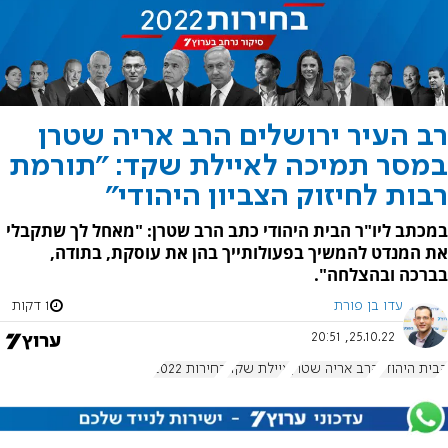
רב העיר ירושלים הרב אריה שטרן
במסר תמיכה לאיילת שקד: "תורמת
רבות לחיזוק הצביון היהודי"
במכתב ליו"ר הבית היהודי כתב הרב שטרן: "מאחל לך שתקבלי
את המנדט להמשיך בפעולותייך בהן את עוסקת, בתודה,
בברכה ובהצלחה".
עדו בן פורת
1 דקות
25.10.22, 20:51
הבית היהודי
הרב אריה שטרן
איילת שקד
בחירות 2022