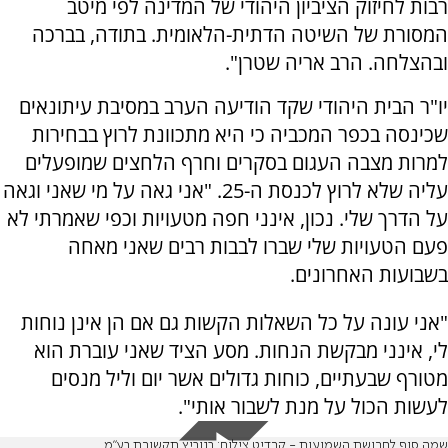
רבות לחיזוק הציביון היהודי של המדינה לפי מיטב
המסורת של השיטה הדתית-הלאומית. בתודה, בברכה
ובהצלחה. הרב אריה שטרן".
יו"ר הבית היהודי שקד הודיעה הערב במסיבת עיתונאים
שכינסה בכפר המכביה כי היא מתכוונת לרוץ בבחירות
למרות מצבה העגום בסקרים וחרף הלחצים שמופעלים
עליה שלא לרוץ לכנסת ה-25. "אני גאה על מי שאני וגאה
על הדרך שלי. נכון, אינני חפה מטעויות וכפי שאמרתי לא
פעם הטעויות שלי שברו לבבות רבים שאני מאחה
בשבועות האחרונים.
"אני עונה על כל השאלות הקשות גם אם הן אינן נוחות
לי, אינני מבקשת הנחות. מסע הציד שאני עוברת הוא
מטורף שבעתיים, כוחות גדולים אשר יום וליל מנסים
לעשות הכול על מנת לשבור אותי".
שמה סוף לחרושת השמועות - קרדיט צילום: בנוביץ תקשורת בע"מ