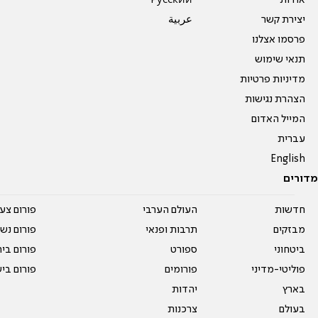
אודות
Pусский
יצירת קשר
عربية
פרסמו אצלנו
תנאי שימוש
מדיניות פרטיות
הצהרת נגישות
המייל האדום
עברית
English
מדורים
חדשות
העולם הערבי
פורום צע
מבזקים
תרבות ופנאי
פורום נשו
ביטחוני
ספורט
פורום בי
פוליטי-מדיני
פורומים
פורום בי
בארץ
יהדות
בעולם
צרכנות