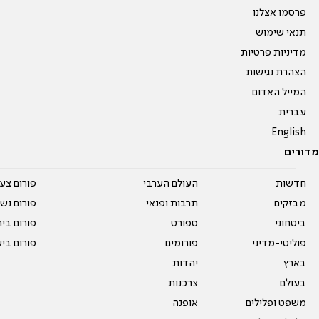
פרסמו אצלנו
תנאי שימוש
מדיניות פרטיות
הצהרת נגישות
המייל האדום
עברית
English
מדורים
חדשות
העולם הערבי
פורום צע
מבזקים
תרבות ופנאי
פורום נשו
ביטחוני
ספורט
פורום בי
פוליטי-מדיני
פורומים
פורום בי
בארץ
יהדות
בעולם
צרכנות
משפט ופלילים
אופנה