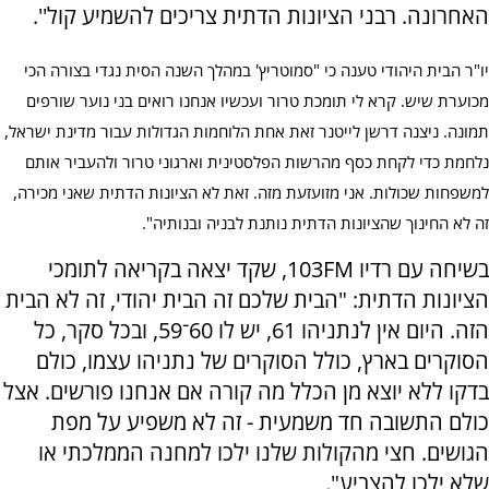
האחרונה. רבני הציונות הדתית צריכים להשמיע קול''.
יו"ר הבית היהודי טענה כי "סמוטריץ' במהלך השנה הסית נגדי בצורה הכי
מכוערת שיש. קרא לי תומכת טרור ועכשיו אנחנו רואים בני נוער שורפים
תמונה. ניצנה דרשן לייטנר זאת אחת הלוחמות הגדולות עבור מדינת ישראל,
נלחמת כדי לקחת כסף מהרשות הפלסטינית וארגוני טרור ולהעביר אותם
למשפחות שכולות. אני מזועזעת מזה. זאת לא הציונות הדתית שאני מכירה,
זה לא החינוך שהציונות הדתית נותנת לבניה ובנותיה".
בשיחה עם רדיו 103FM, שקד יצאה בקריאה לתומכי
הציונות הדתית: "הבית שלכם זה הבית יהודי, זה לא הבית
הזה. היום אין לנתניהו 61, יש לו 60־59, ובכל סקר, כל
הסוקרים בארץ, כולל הסוקרים של נתניהו עצמו, כולם
בדקו ללא יוצא מן הכלל מה קורה אם אנחנו פורשים. אצל
כולם התשובה חד משמעית - זה לא משפיע על מפת
הגושים. חצי מהקולות שלנו ילכו למחנה הממלכתי או
שלא ילכו להצביע".