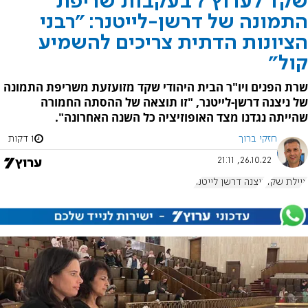
שקד לערוץ 7 בעקבות שריפת
התמונה של דרשן-לייטנר: "רבני
הציונות הדתית צריכים להשמיע
קול"
שרת הפנים ויו"ר הבית היהודי שקד מזועזעת משריפת התמונה
של ניצנה דרשן-לייטנר, "זו תוצאה של ההסתה החמורה
שהייתה נגדנו מצד האופוזיציה כל השנה האחרונה".
חזקי ברוך
1 דקות
26.10.22, 21:11
איילת שקד
ניצנה דרשן לייטנר