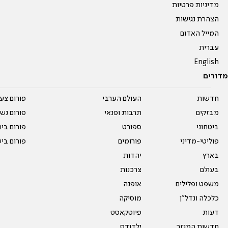
מדיניות פרטיות
הצהרת נגישות
המייל האדום
עברית
English
מדורים
חדשות
העולם הערבי
פורום צע
מבזקים
תרבות ופנאי
פורום נשו
ביטחוני
ספורט
פורום בי
פוליטי-מדיני
פורומים
פורום בי
בארץ
יהדות
בעולם
צרכנות
משפט ופלילים
אופנה
כלכלה ונדל"ן
מוסיקה
דעות
פיוטקאסט
חדשות המגזר
ילדודס