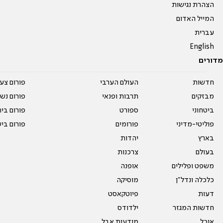
הצהרת נגישות
המייל האדום
עברית
English
מדורים
חדשות
העולם הערבי
פורום צע
מבזקים
תרבות ופנאי
פורום נשו
ביטחוני
ספורט
פורום בי
פוליטי-מדיני
פורומים
פורום בי
בארץ
יהדות
בעולם
צרכנות
משפט ופלילים
אופנה
כלכלה ונדל"ן
מוסיקה
דעות
פיוטקאסט
חדשות המגזר
ילדודס
אוכל
מודעות אבל