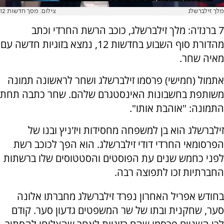
מלך זילברשלג
צילום: מסך חדשות 12
7 ברנז'ה: מלך זילברשלג, כוכב הרשת החרדי וכתב
מהדורת סוף השבוע בחדשות 12, נמצא בזוגיות חדשה עם
מאיה שחר.
אתמול (חמישי) פרסמו זילברשלג ושחר לראשונה תמונה
משותפת בחשבונות האינסטגרם שלהם. שחר כתבה תחת
התמונה: "אוהבת אותו".
זילברשלג הוא בן למשפחה מחסידות ויז'ניץ ובנו של
הפרסומאי החרדי דודי זילברשלג. הוא הפך לכוכב רשת
לפני כחמש שנים עת הפוסטים והסטטוסים שלו ברשתות
החברתיות זכו לתפוצה רבה.
בחודש אפריל האחרון נפרד זילברשלג מחברתו אלונה
סער, שחקנית ובתו של שר המשפטים גדעון סער. קודם