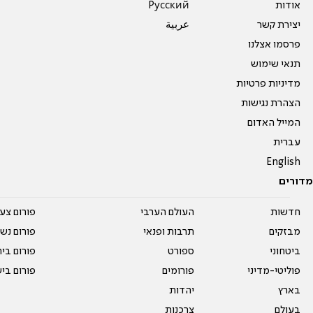
אודות
Pусский
יצירת קשר
عربية
פרסמו אצלנו
תנאי שימוש
מדיניות פרטיות
הצהרת נגישות
המייל האדום
עברית
English
מדורים
חדשות
העולם הערבי
פורום צע
מבזקים
תרבות ופנאי
פורום נשו
ביטחוני
ספורט
פורום בי
פוליטי-מדיני
פורומים
פורום בי
בארץ
יהדות
בעולם
צרכנות