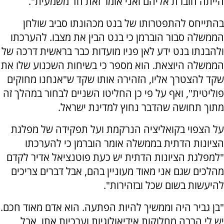
הייתה חוברת אליהם ואני אומר זאת חד משמעית".
בהתייחס להתפטרותו של בנט מכהונתו סביב שולחן
הממשלה סבור הוברמן כי בנט הבין את מצבו. להערכתו
ולהבנתו בנט ידע לאן פניו מועדות כבר בראשית דרכה של
הממשלה היוצאת. הוא מספר כי בשיחות השכנוע שלו את
שקד להצטרך אליו, הזהירה אותו שקד ש"אנחנו מחוקים
פוליטית", ואף על פי כן החליטו השניים לבחור במהלך זה
מתוך תחושה שהדבר נחוץ למדינת ישראל.
על הצפוי בקואליציה הנרקמת ועל תפקידה של מפלגת
הציונות הדתית בממשלה אומר הוברמן כי להערכתו
"למפלגת הציונות הדתית יש כעת פוטנציאל אדיר לקדם
מהלכים שגם אני מאוד מעוניין בהם, אבל דברים צריכים
להיעשות בשום שכל ובזהירות".
"בן גביר היה וממשיך להיות הפתעה. הוא אדם מאוד חכם.
יש לי הרבה מחלוקות אידיאולוגיות וערכיות אתו, אבל