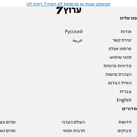
מצאתם טעות או פרסומת לא ראויה? דווחו לנו
פנו אלינו
אודות
Pусский
יצירת קשר
عربية
פרסמו אצלנו
תנאי שימוש
מדיניות פרטיות
הצהרת נגישות
המייל האדום
עברית
English
מדורים
חדשות
העולם הערבי
פורום צע
מבזקים
תרבות ופנאי
פורום נשו