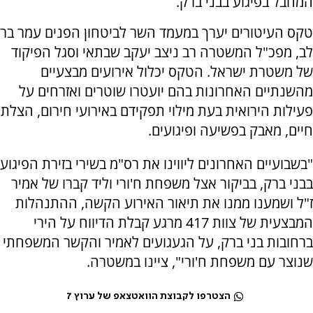
המחבל בפיגוע בבני ברק.
טקס העיטורים יערך במעמד השר לביטחון הפנים עמר בר
לב, מפכ"ל המשטרה רב ניצב יעקב שבתאי וסגל הפיקוד
של משטרת ישראל. הטקס יכלול אירועים מבצעיים
מהשנתיים האחרונות בהם יועטרו שוטרים ואזרחים על
פעילות הירואית בעת מילוי תפקידם באירועי חירום, הצלת
חיים, מאבק בפשיעה ופיגועים.
"בשבועיים האחרונים ליווינו את רס"מ בשירי בזירת הפיגוע
בבני ברק, בביקור אצל משפחת ח'ורי וליד קברו של אמיר
ז"ל ושמענו ממנו את תיאור האירוע הקשה, ההתנהלות
המבצעית של צוות 417 מרגע קבלת הדיווח על הירי
ברחובות בני ברק, על הגעגועים לאמיר והקשר המשפחתי
שנוצר עם משפחת ח'ורי", ציינו במשטרה.
הצטרפו לקבוצת הוואטצאפ של ערוץ 7