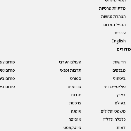
תנאי שימוש
מדיניות פרטיות
הצהרת נגישות
המייל האדום
עברית
English
מדורים
חדשות
העולם הערבי
פורום צע
מבזקים
תרבות ופנאי
פורום נשו
ביטחוני
ספורט
פורום בי
פוליטי-מדיני
פורומים
פורום בי
בארץ
יהדות
בעולם
צרכנות
משפט ופלילים
אופנה
כלכלה ונדל"ן
מוסיקה
דעות
פיוטקאסט