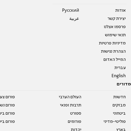
אודות
Pусский
יצירת קשר
عربية
פרסמו אצלנו
תנאי שימוש
מדיניות פרטיות
הצהרת נגישות
המייל האדום
עברית
English
מדורים
חדשות
העולם הערבי
פורום צע
מבזקים
תרבות ופנאי
פורום נשו
ביטחוני
ספורט
פורום בי
פוליטי-מדיני
פורומים
פורום בי
בארץ
יהדות