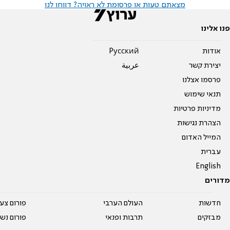
מצאתם טעות או פרסומת לא ראויה? דווחו לנו
פנו אלינו
אודות
Pусский
יצירת קשר
عربية
פרסמו אצלנו
תנאי שימוש
מדיניות פרטיות
הצהרת נגישות
המייל האדום
עברית
English
מדורים
חדשות
העולם הערבי
פורום צע
מבזקים
תרבות ופנאי
פורום נשו