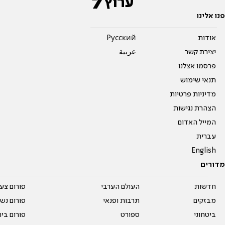
פנו אלינו
אודות
Pусский
יצירת קשר
عربية
פרסמו אצלנו
תנאי שימוש
מדיניות פרטיות
הצהרת נגישות
המייל האדום
עברית
English
מדורים
חדשות
העולם הערבי
פורום צע
מבזקים
תרבות ופנאי
פורום נשו
ביטחוני
ספורט
פורום בי