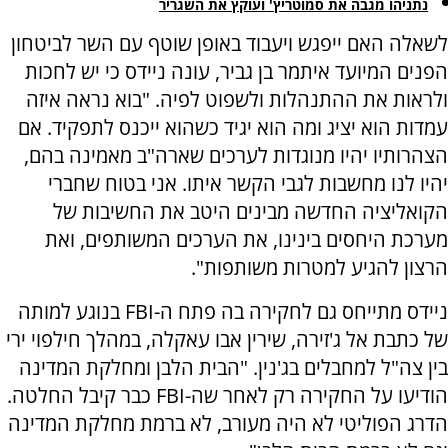
נתניהו מגבה את סמוטריץ' ועוקץ את השגריר
לשאלה האם ייפגש ויעבוד באופן שוטף עם השר לביטחון
הפנים המיועד איתמר בן גביר, עונה ניידס כי יש לחכות
ולראות את ההתנהלות ולשפוט לפיה. "בוא נראה איזה
עמדות הוא יציג ומה הוא יגיד כשהוא ייכנס לתפקיד. אם
הצהרותיו יהיו מנוגדות לערכים שארה"ב מאמינה בהם,
יהיו לנו מחשבות לגבי הקשר איתו. אני בטוח שחברי
הקואליציה החדשה מבינים היטב את החשיבות של
מערכת היחסים בינינו, את הערכים המשותפים, ואת
הרצון להגיע למטרות משותפות".
ניידס מתייחס גם לחקירה בה פתח ה-FBI בנוגע למותה
של כתבת אל ג'זירה, שירין אבו עאקלה, במהלך חילפוי ירי
בין צה"ל למחבלים בג'נין. "הבית הלבן ומחלקת המדינה
הודיעו על החקירה רק לאחר שה-FBI כבר קיבל החלטה.
הדרג הפוליטי לא היה מעורב, לא ברמת מחלקת המדינה