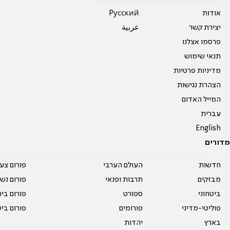
אודות
Pусский
יצירת קשר
عربية
פרסמו אצלנו
תנאי שימוש
מדיניות פרטיות
הצהרת נגישות
המייל האדום
עברית
English
מדורים
חדשות
העולם הערבי
פורום צע
מבזקים
תרבות ופנאי
פורום נשו
ביטחוני
ספורט
פורום בי
פוליטי-מדיני
פורומים
פורום בי
בארץ
יהדות