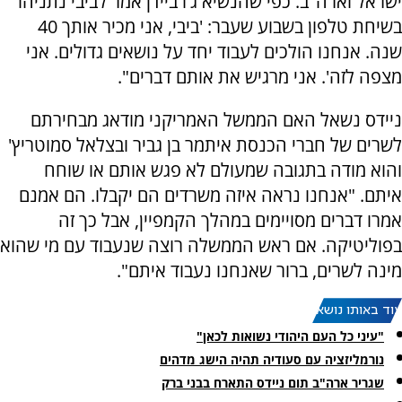
ישראל וארה"ב.
כפי שהנשיא ג'ו ביידן אמר לביבי נתניהו
בשיחת טלפון בשבוע שעבר: 'ביבי, אני מכיר אותך 40
שנה. אנחנו הולכים לעבוד יחד על נושאים גדולים. אני
מצפה לזה'. אני מרגיש את אותם דברים".
ניידס נשאל האם הממשל האמריקני מודאג מבחירתם
לשרים של חברי הכנסת איתמר בן גביר ובצלאל סמוטריץ'
והוא מודה בתגובה שמעולם לא פגש אותם או שוחח
איתם. "אנחנו נראה איזה משרדים הם יקבלו. הם אמנם
אמרו דברים מסויימים במהלך הקמפיין, אבל כך זה
בפוליטיקה.
אם ראש הממשלה רוצה שנעבוד עם מי שהוא
מינה לשרים, ברור שאנחנו נעבוד איתם".
עוד באותו נושא:
"עיני כל העם היהודי נשואות לכאן"
נורמליזציה עם סעודיה תהיה הישג מדהים
שגריר ארה"ב תום ניידס התארח בבני ברק