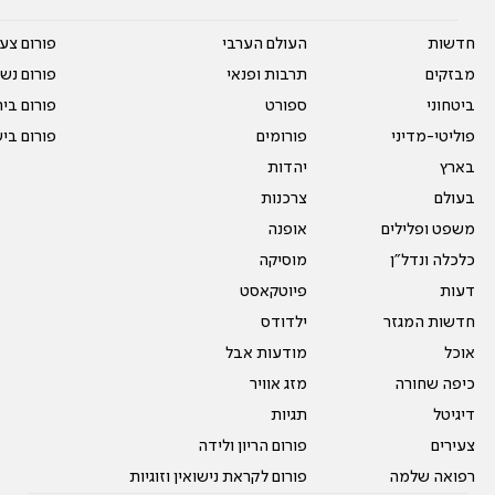
חדשות
העולם הערבי
פורום צע
מבזקים
תרבות ופנאי
פורום נשו
ביטחוני
ספורט
פורום בי
פוליטי-מדיני
פורומים
פורום בי
בארץ
יהדות
בעולם
צרכנות
משפט ופלילים
אופנה
כלכלה ונדל"ן
מוסיקה
דעות
פיוטקאסט
חדשות המגזר
ילדודס
אוכל
מודעות אבל
כיפה שחורה
מזג אוויר
דיגיטל
תגיות
צעירים
פורום הריון ולידה
רפואה שלמה
פורום לקראת נישואין וזוגיות