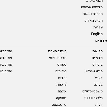
תנאי שימוש
מדיניות פרטיות
הצהרת נגישות
המייל האדום
עברית
English
מדורים
חדשות
העולם הערבי
פורום צע
מבזקים
תרבות ופנאי
פורום נשו
ביטחוני
ספורט
פורום בי
פוליטי-מדיני
פורומים
פורום בי
בארץ
יהדות
בעולם
צרכנות
משפט ופלילים
אופנה
כלכלה ונדל"ן
מוסיקה
דעות
פיוטקאסט