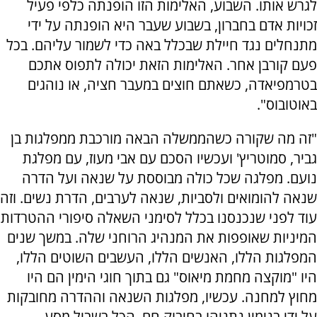
לגרש אותו. השבוע, האלימות הזו הופנתה כלפי פעיל
זכויות אדם בחברון, בשבוע שעבר היא הופנתה על ידי
מתנחלים נגד חיילת שבכלל באה כדי לשמור עליהם. בכל
פעם קורבן אחר. האלימות הזאת יכולה לתפוס אתכם
בטרמפיאדה, כשאתם חוצים במעבר חציה, או נוהגים
באוטובוס".
"זה מה שקורה כשהממשלה הבאה מורכבת ממפלגות בן
גביר, סמוטריץ' ועכשיו הסכם עם אבי מעוז, עם מפלגת
נועם. מפלגה שכל כולה מבוססת על שנאה ועל הדרה
שנאה להומואים ולסביות, שנאה לערבים, הדרת נשים. וזה
עוד לפני שנכנסנו בכלל לסימני השאלה סיפורי ההטרדות
המיניות שאופפות את המנהיג הרוחני שלה. במשך שנים
המפלגות הללו, האנשים הללו, העשבים השוטים הללו,
היו "מוקצה מחמת מיאוס" גם בתוך חוגי הימין הם היו
מחוץ למחנה. עכשיו, מפלגות השנאה וההדרה מחובקות
על ידי בנימין נתניהו בחיבוק חם, הכל בשביל מסע