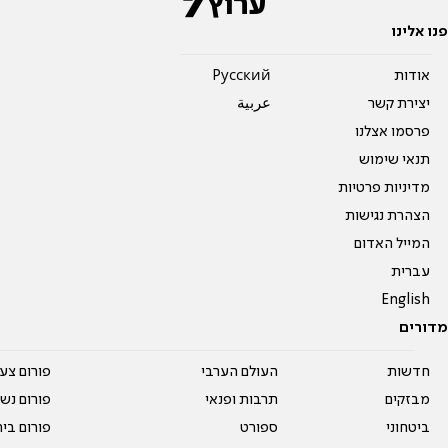
פנו אלינו
אודות
Pусский
יצירת קשר
عربية
פרסמו אצלנו
תנאי שימוש
מדיניות פרטיות
הצהרת נגישות
המייל האדום
עברית
English
מדורים
חדשות
העולם הערבי
פורום צע
מבזקים
תרבות ופנאי
פורום נשו
ביטחוני
ספורט
פורום בי