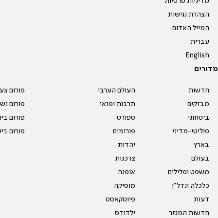
מדיניות פרטיות
הצהרת נגישות
המייל האדום
עברית
English
מדורים
חדשות
העולם הערבי
פורום צע
מבזקים
תרבות ופנאי
פורום נשו
ביטחוני
ספורט
פורום בי
פוליטי-מדיני
פורומים
פורום בי
בארץ
יהדות
בעולם
צרכנות
משפט ופלילים
אופנה
כלכלה ונדל"ן
מוסיקה
דעות
פיוטקאסט
חדשות המגזר
ילדודס