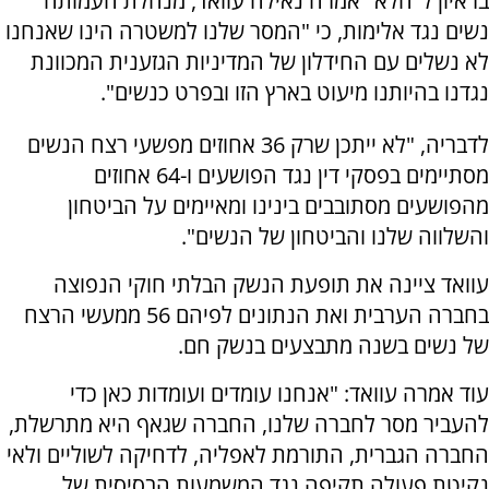
בראיון ל"הלא" אמרה נאילה עוואד, מנהלת העמותה
נשים נגד אלימות, כי "המסר שלנו למשטרה הינו שאנחנו
לא נשלים עם החידלון של המדיניות הגזענית המכוונת
נגדנו בהיותנו מיעוט בארץ הזו ובפרט כנשים".
לדבריה, "לא ייתכן שרק 36 אחוזים מפשעי רצח הנשים
מסתיימים בפסקי דין נגד הפושעים ו-64 אחוזים
מהפושעים מסתובבים בינינו ומאיימים על הביטחון
והשלווה שלנו והביטחון של הנשים".
עוואד ציינה את תופעת הנשק הבלתי חוקי הנפוצה
בחברה הערבית ואת הנתונים לפיהם 56 ממעשי הרצח
של נשים בשנה מתבצעים בנשק חם.
עוד אמרה עוואד: "אנחנו עומדים ועומדות כאן כדי
להעביר מסר לחברה שלנו, החברה שגאף היא מתרשלת,
החברה הגברית, התורמת לאפליה, לדחיקה לשוליים ולאי
נקיטת פעולה תקיפה נגד המשמעות הבסיסית של