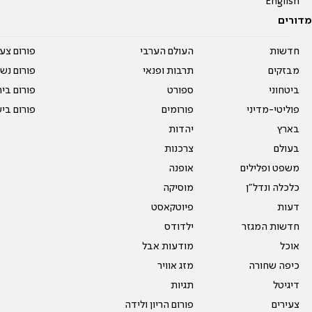
English
מדורים
חדשות
העולם הערבי
פורום צע
מבזקים
תרבות ופנאי
פורום נשו
ביטחוני
ספורט
פורום בי
פוליטי-מדיני
פורומים
פורום בי
בארץ
יהדות
בעולם
צרכנות
משפט ופלילים
אופנה
כלכלה ונדל"ן
מוסיקה
דעות
פיוטקאסט
חדשות המגזר
ילדודס
אוכל
מודעות אבל
כיפה שחורה
מזג אוויר
דיגיטל
תגיות
צעירים
פורום הריון ולידה