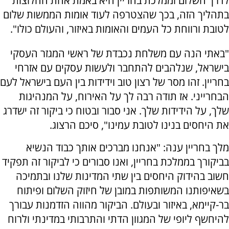
לדרך השלום וממלכת בחריין היא באמת אחת החלוצות
בתהליך הזה, בכך שהצטרפה לעוד אומות הממשות שלום
לטובת ורווחת כל העמים והאומות באיזור, והעולם כולו".
"באתי הנה עם משלחת נכבדת של ראשי המגזר העסקי
בישראל, שנלהבים להתחבר ולעשות עסקים עם אזרחי
בחריין. זהו מסר של רצון טוב וידידות בין העם בישראל לעם
הבחרייני. אז תודה רבה לך על האירוח, על המנהיגות
שלך, על הידידות שלך. אני סבור ובטוח כי ביקור זה ישדרג
את היחסים בנינו לטובת עמינו", סיכם הרצוג.
מלך בחריין ענה: "אנחנו מברכים אותך כבוד הנשיא
בביקורך בממלכת בחריין, ואנו סבורים כי לביקור זה תפקיד
חשוב בהידוק היחסים בין שתי המדינות שלנו ובתמיכה
בשאיפותנו המשותפות במובן של חיזוק השלום ופיתוח
בר-קיימא, באיזור ובעולם. הביקור מהווה הזדמנות עבורך
להיחשף ליופי של המגוון הדתי והתרבותי במדינתי ולרוח