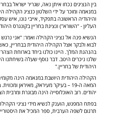
בין הנציגים נכחו איתן נאה, שגריר ישראל בבחר
במנאמה ומוכר על ידי השלטון כנציג הקהילה היהו
והיהודיה הראשונה בתפקיד, אייבי נונו, איש עס
העליון - "השורא") ונציגת בחריין בקונגרס היהו
הנשיא פנה אל נציגי הקהילה ואמר: "אני נרגש 
לבוא ולבקר אצל הקהילה היהודית בבחריין, כאשר
בהנהגת המלך. היינו כולנו ביחד בארוחת הצהריי
שלנו ניכרים היטב. דבר נוסף שעלה בשיחתנו 
היהודית של בחריין."
המאה ה-19 – בעיקר מעיראק, מאיראן ומכ
יהודים. רוב האוכלוסייה הינה מבוגרת ומרבית הצע
בפתח המפגש, הוענק לנשיא מידי נציגי הקהילה 
תרגום לשפה הערבית, ספר המכיל את היסטוריית