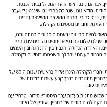
יין, אברהם נונו, ראש הוועד המנהל בבית הכנסת
דית, הודא נונו, שגרירת בחריין בוושינגטון לשעבר
קים, ננסי כדורי, חברת המועצה המייעצת (הבית
די העולמי, וחברים נוספים מהקהילה.
מאוד להיות פה. זוהי באמת היסטוריה בהתהוותה,
 יש לנו שלום כה נפלא ויחסים נהדרים עם בחריין
ם, והאהדה הגדולה והכבוד בין ההנהגה ובין העמים
היה הכבוד העצום שהמלך ומשפחתו רוחשים לקהילה
הקהילה היהודית היושבת במנאמה הינה מקומית. חברי הקהילה היגרו אליה בראשית שנות ה-80 של
ווית. בבחריין מתגוררים בדרך קבע עשרות בודדות של
ירים עזבו.
שלוש מתנות בעלות ערך היסטורי: סידור "פרחי" עם
 הקהילה היהודית של בחריין, ועותק של היתר