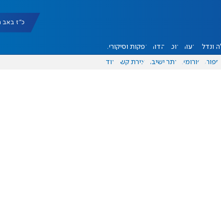
כ"ז באב תשפ"ו 
 ונדל"ן
דעות
אוכל
יהדות
הפקות וסיקורים
ספורט
פורומים
אתר ישיבה
יצירת קשר
עוד