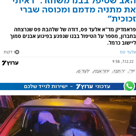
האב שטיפל בבנו משחזר: "ראיתי
את מתניה מדמם ומכוסה שברי
זכוכית"
פראמדיק מד"א אלעד פס, דודה של שלהבת פס שנרצחה
בחברון, מספר על הטיפול בבנו שנפגע בפיגוע אבנים סמוך
ליישוב כרמל.
אלעד פס
1 דקות
7.12.22, 9:58
מד"א
הר חברון
טרור אבנים
אלעד פס