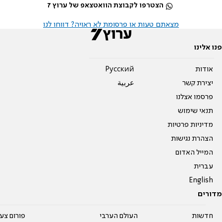
הצטרפו לקבוצת הוואטצאפ של ערוץ 7
מצאתם טעות או פרסומת לא ראויה? דווחו לנו
פנו אלינו
אודות
Pусский
יצירת קשר
عربية
פרסמו אצלנו
תנאי שימוש
מדיניות פרטיות
הצהרת נגישות
המייל האדום
עברית
English
מדורים
חדשות
העולם הערבי
פורום צע