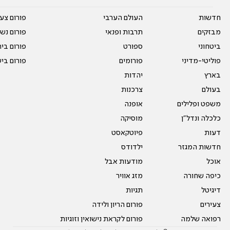
חדשות
העולם הערבי
פורום צע
מבזקים
תרבות ופנאי
פורום נשו
ביטחוני
ספורט
פורום בי
פוליטי-מדיני
פורומים
פורום בי
בארץ
יהדות
בעולם
צרכנות
משפט ופלילים
אופנה
כלכלה ונדל"ן
מוסיקה
דעות
פיוטקאסט
חדשות המגזר
ילדודס
אוכל
מודעות אבל
כיפה שחורה
מזג אוויר
דיגיטל
תגיות
צעירים
פורום הריון ולידה
רפואה שלמה
פורום לקראת נישואין וזוגיות