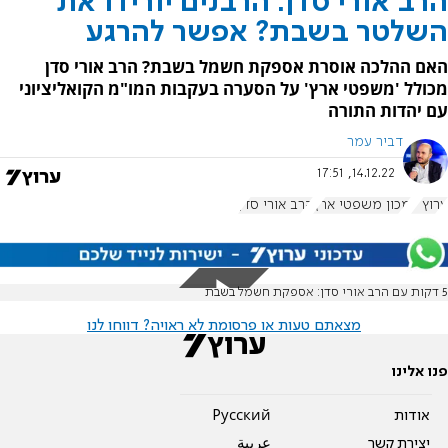
הרב אורי סדן: הרבנים יורידו את
השלטר בשבת? אפשר להרגע
האם ההלכה אוסרת אספקת חשמל בשבת? הרב אורי סדן
מכולל 'משפטי ארץ' על הסערה בעקבות המו"מ הקואליציוני
עם יהדות התורה
דביר עמר
14.12.22, 17:51
ערוץ 7
מכון משפטי ארץ
הרב אורי סדן
5 דקות עם הרב אורי סדן: אספקת חשמל בשבת
מצאתם טעות או פרסומת לא ראויה? דווחו לנו
פנו אלינו
אודות
Pусский
יצירת קשר
عربية