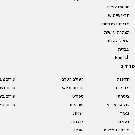
פרסמו אצלנו
תנאי שימוש
מדיניות פרטיות
הצהרת נגישות
המייל האדום
עברית
English
מדורים
חדשות
העולם הערבי
פורום צע
מבזקים
תרבות ופנאי
פורום נשו
ביטחוני
ספורט
פורום בי
פוליטי-מדיני
פורומים
פורום בי
בארץ
יהדות
בעולם
צרכנות
משפט ופלילים
אופנה