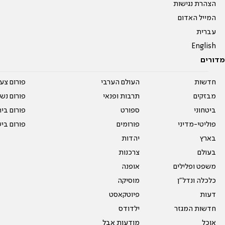
הצהרת נגישות
המייל האדום
עברית
English
מדורים
חדשות
העולם הערבי
פורום צע
מבזקים
תרבות ופנאי
פורום נשו
ביטחוני
ספורט
פורום בי
פוליטי-מדיני
פורומים
פורום בי
בארץ
יהדות
בעולם
צרכנות
משפט ופלילים
אופנה
כלכלה ונדל"ן
מוסיקה
דעות
פיוטקאסט
חדשות המגזר
ילדודס
אוכל
מודעות אבל