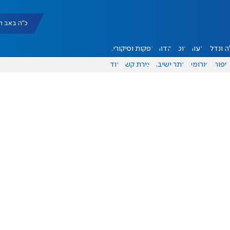
כ"ה באב תשפ"ו |
 ונדל"ן
דעות
אוכל
יהדות
הפקות וסיקורים
ספורט
פורומים
אתר ישיבה
יצירת קשר
עוד