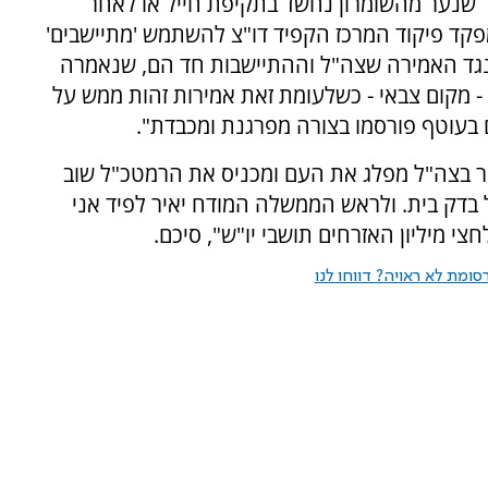
ר שנער מהשומרון נחשד בתקיפת חייל או לאחר
בות כנגד מפקד פיקוד המרכז הקפיד דו"צ להשתמש 'מתיישבים'
כנגד האמירה שצה"ל וההתיישבות חד הם, שנאמרה
 - מקום צבאי - כשלעומת זאת אמירות זהות ממש על
בעוטף פורסמו בצורה מפרגנת ומכבדת".
ר בצה"ל מפלג את העם ומכניס את הרמטכ"ל שוב
ל בדק בית. ולראש הממשלה המודח יאיר לפיד אני
צי מיליון האזרחים תושבי יו"ש", סיכם.
ומת לא ראויה? דווחו לנו