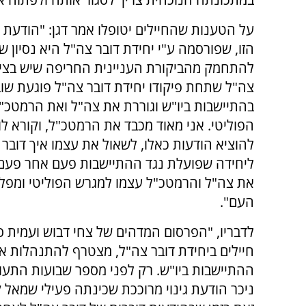
על הטענות שהחיילים יטופלו אמר דגן: "הודע
הזו, שפורסמה ע"י יחידת דובר צה"ל היא נסיון ש
להתחמק מהביקורת העניינית החריפה שיש בציב
צה"ל שתחת פיקודו יחידת דובר צה"ל פוגעת שוב
בהתיישבות ביו"ש וגוררת את צה"ל ואת הרמטכ"ל
הפוליטי. אני מאוד מכבד את הרמטכ"ל, וקורא לו
להוציא הודעות כאלו, לשאול את עצמו איך דובר
ליחידה שפועלת נגד ההתיישבות פעם אחר פעם,
את צה"ל והרמטכ"ל עצמו למגרש הפוליטי ומפל
העם".
לדבריו, "הפרסום המדהים של צחי דבוש ועמית ס
חיילים ביחידת דובר צה"ל, מצטרף להתנהלות א
ההתיישבות ביו"ש. רק לפני מספר שבועות התעו
ניכר הודעת גינוי מרוככת שכינתה פעילי שמאל ק