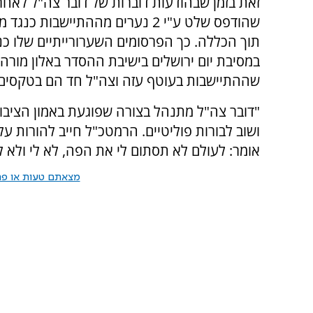
זאת בזמן שבהודעות דוברות של דובר צה"ל לאח
שהודפס שלט ע"י 2 נערים מההתייש
תוך הכללה. כך הפרסומים השערורייתיים שלו 
במסיבת יום ירושלים בישיבת ההסדר באלון מורה
שההתיישבות בעוטף עזה וצה"ל חד הם בטקסים 
"דובר צה"ל מתנהל בצורה שפוגעת באמון הציבו
ושוב לבורות פוליטיים. הרמטכ"ל חייב להורות ע
אומר: לעולם לא תסתום לי את הפה, לא לי ולא לח
מצאתם טעות או פרס