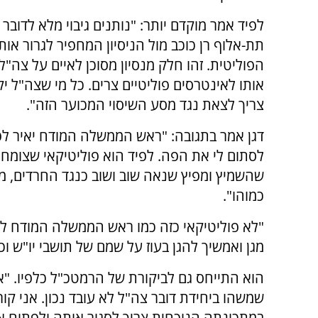
לפיד אמר מוקדם יותר: "נותנים גיבוי מלא לדובר
תת-אלוף רן כוכב מול הניסיון המחפיר לגרור או
הפוליטית. זהו חלק מנסיון מסוכן לאיים על צה"ל
אותו לאינטרסים פוליטיים צרים. כל מי שצה"ל יק
צריך לצאת נגד מסע השיסוי המכוער הזה".
דגן אמר בתגובה: "ראש הממשלה המודח יאיר לפ
לסתום לי את הפה. לפיד הוא פוליטיקאי שצומח 
שהשמיץ ומפיץ שנאה שוב ושוב כנגד החרדים, מתי
כמוהו".
"לא פוליטיקאי כזה כמו ראש הממשלה המודח לפי
מגן ואמשיך להגן בעוז על שמם של תושבי יו"ש וכב
הוא התייחס גם לביקורת של הרמטכ"ל כלפיו. "א
שמשהו ביחידת דובר צה"ל לא עובד נכון. אני קו
במתכונתה הנוכחית צריך לסגור אותה ולפתוח 