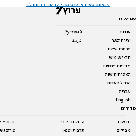
מצאתם טעות או פרסומת לא ראויה? דווחו לנו
פנו אלינו
אודות
Pусский
יצירת קשר
عربية
פרסמו אצלנו
תנאי שימוש
מדיניות פרטיות
הצהרת נגישות
המייל האדום
עברית
English
מדורים
חדשות
העולם הערבי
פורום צע
מבזקים
תרבות ופנאי
פורום נשו