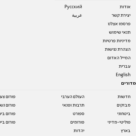
אודות
Pусский
יצירת קשר
عربية
פרסמו אצלנו
תנאי שימוש
מדיניות פרטיות
הצהרת נגישות
המייל האדום
עברית
English
מדורים
חדשות
העולם הערבי
פורום צע
מבזקים
תרבות ופנאי
פורום נשו
ביטחוני
ספורט
פורום בי
פוליטי-מדיני
פורומים
פורום בי
בארץ
יהדות