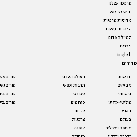
פרסמו אצלנו
תנאי שימוש
מדיניות פרטיות
הצהרת נגישות
המייל האדום
עברית
English
מדורים
חדשות
העולם הערבי
פורום צע
מבזקים
תרבות ופנאי
פורום נשו
ביטחוני
ספורט
פורום בי
פוליטי-מדיני
פורומים
פורום בי
בארץ
יהדות
בעולם
צרכנות
משפט ופלילים
אופנה
כלכלה ונדל"ן
מוסיקה