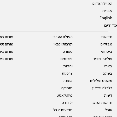
המייל האדום
עברית
English
מדורים
חדשות
העולם הערבי
פורום צע
מבזקים
תרבות ופנאי
פורום נשו
ביטחוני
ספורט
פורום בי
פוליטי-מדיני
פורומים
פורום בי
בארץ
יהדות
בעולם
צרכנות
משפט ופלילים
אופנה
כלכלה ונדל"ן
מוסיקה
דעות
פיוטקאסט
חדשות המגזר
ילדודס
אוכל
מודעות אבל