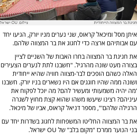
חגיגת בר המצווה הייחודית
צילום: OU ישראל
איתן מסל ומיכאל קראוס, שני נערים מניו יורק, הגיעו יחד
עם אבותיהם ארצה כדי לחגוג את בר המצווה שלהם.
את חגיגת בר המצווה בחרו האבות של השניים לציין
בצורה מעט שונה מהרגיל. "חשבנו לתת לנערים הצעירים
האלה כשהם הופכים לבר-מצווה חוויה שהיא ייחודית
ושונה ממה שהיו חוגגים אם היו נשארים בניו יורק. חשבנו
'מה יהיה משמעותי ומעשיר להם? מה יוכל לפקוח את
עיניהם? רצינו שיעשו משהו שהוא קצת מחוץ לשגרה
הרגילה שלהם'", מספר דניאל קראוס, אביו של מיכאל.
את בר המצווה החליטו המשפחות לחגוג בשדרות יחד עם
בני הנוער ממרכז "מקום בלב" של OU ישראל.