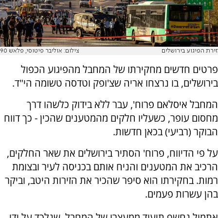
זירת הפיגוע בירושלים
צילום: אוליבר פיטוסי, פלאש 90
פרטים חדשים מחקירתו של המחבל מהפיגוע הכפול
בירושלים, בו נרצחו אריה שצ'ופק וטדסה טשומה הי"ד.
המחבל איסלאם פרוח', עבר ללא בידוק כלשהו דרך
מחסום עופר, כשעליו חלקים מהמטענים שהכין - כך דווח
הבוקר (רביעי) בכאן חדשות.
על פי הדיווח, פרוח' הסתיר בירושלים את שאר החלקים,
הרכיב את המטענים והניח אותם בכניסה לעיר ובצומת
רמות. בחקירתו הוא סיפר שהכיר את הזירות היטב, וביקר
בהן עשרות פעמים.
אתמול נחשף תיעוד ממעצרו של המחבל, שנלכד על ידי