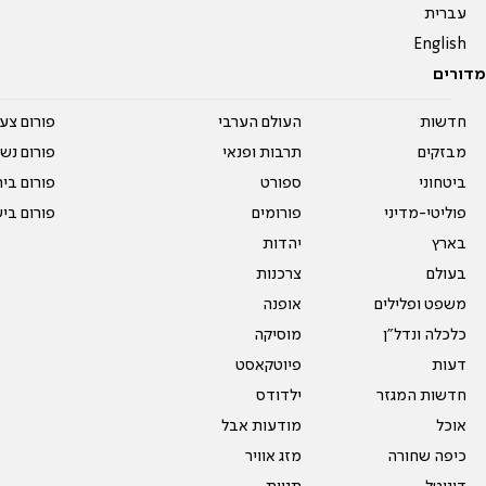
עברית
English
מדורים
חדשות
העולם הערבי
פורום צע
מבזקים
תרבות ופנאי
פורום נשו
ביטחוני
ספורט
פורום בי
פוליטי-מדיני
פורומים
פורום בי
בארץ
יהדות
בעולם
צרכנות
משפט ופלילים
אופנה
כלכלה ונדל"ן
מוסיקה
דעות
פיוטקאסט
חדשות המגזר
ילדודס
אוכל
מודעות אבל
כיפה שחורה
מזג אוויר