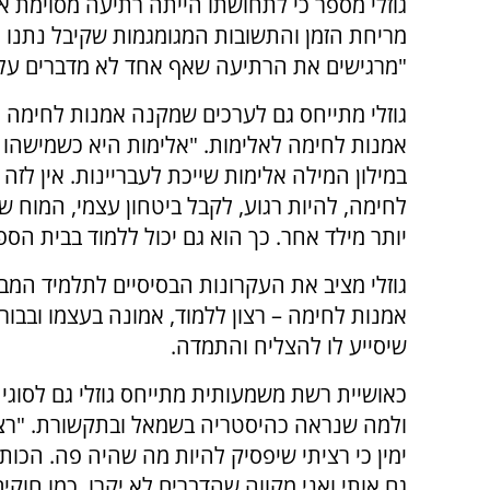
גוזלי מספר כי לתחושתו הייתה רתיעה מסוימת א
מריחת הזמן והתשובות המגומגמות שקיבל נתנו 
"מרגישים את הרתיעה שאף אחד לא מדברים עליה
גוזלי מתייחס גם לערכים שמקנה אמנות לחימה לע
אמנות לחימה לאלימות. "אלימות היא כשמישהו ל
במילון המילה אלימות שייכת לעבריינות. אין לזה
לחימה, להיות רגוע, לקבל ביטחון עצמי, המוח ש
יותר מילד אחר. כך הוא גם יכול ללמוד בבית הספ
גוזלי מציב את העקרונות הבסיסיים לתלמיד המב
אמנות לחימה – רצון ללמוד, אמונה בעצמו ובבור
שיסייע לו להצליח והתמדה.
כאושיית רשת משמעותית מתייחס גוזלי גם לסוגי
ולמה שנראה כהיסטריה בשמאל ובתקשורת. "רצ
ימין כי רציתי שיפסיק להיות מה שהיה פה. הכות
גם אותי ואני מקווה שהדברים לא יקרו, כמו חוק