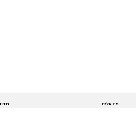
פנו אלינו
מדור
אודות
Pусский
חד
יצירת קשר
عربية
מב
פרסמו אצלנו
בי