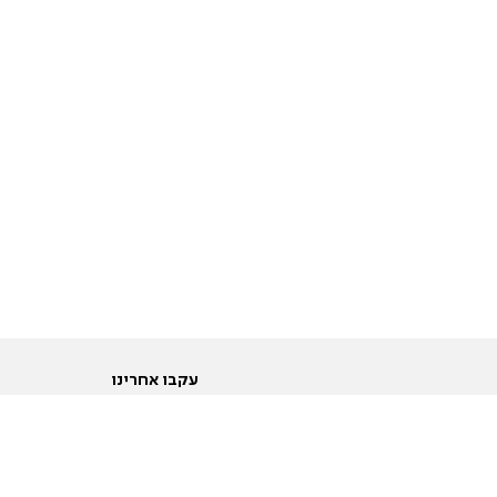
עקבו אחרינו
ות
טוויטר
ם הריון ולידה
פייסבוק
ום לקראת נישואין וזוגיות
אינסטגרם