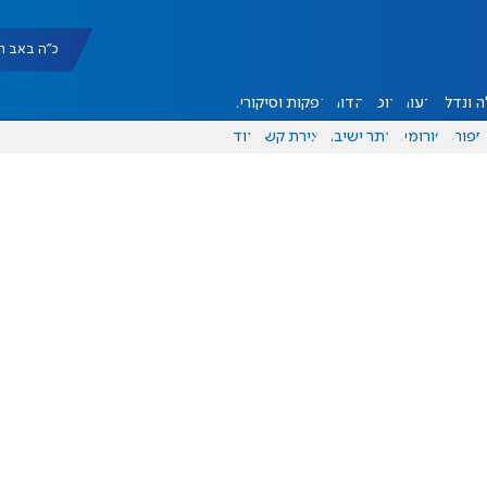
כ"ה באב תשפ"ו |
 ונדל"ן
דעות
אוכל
יהדות
הפקות וסיקורים
ספורט
פורומים
אתר ישיבה
יצירת קשר
עוד