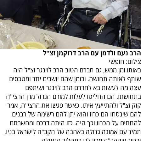
הרב נעם ולדמן עם הרב דרוקמן זצ''ל
צילום: חופשי
באותו זמן ממש, גם חברם הטוב הרב לוינגר זצ"ל היה
שותף לאותה תחושה. ובזמן שהם יושבים יחד ומטכסים
עצה מה לעשות בא לחדרם הרב לוינגר ושיתפם
בתחושתו. הם החליטו לעלות למורם הגדול מרן הרצי"ה
קוק זצ"ל ולהתייעץ איתו. כאשר פגשו את הרצי"ה, אמר
להם שינסחו הם כרוז והוא יתן להם רשימה של רבנים
להחתים על הכרוז וכך היה. כזו היתה דרכם ומחשבתם
תמיד עם אמונה גדולה באהבה של הקב"ה לישראל בניו,
ובטוב שהקב"ה מכין לנו בתהליך הגאולה.