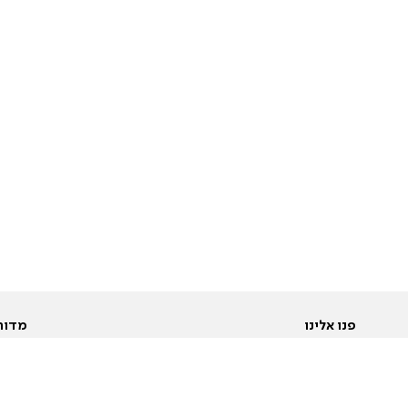
פנו אלינו
מדור
אודות
Pусский
חד
יצירת קשר
عربية
מב