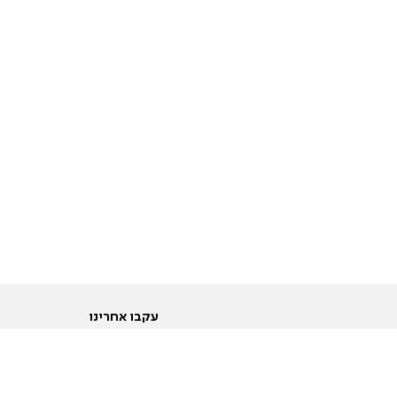
עקבו אחרינו
ות
טוויטר
ם הריון ולידה
פייסבוק