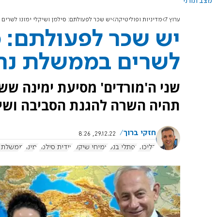
מצב תורני
ערוץ 7
מדיניות ופוליטיקה
יש שכר לפעולתם: סילמן ושיקלי ימונו לשרים
יש שכר לפעולתם: סי
לשרים בממשלת נתנ
שני ה'מורדים' מסיעת ימינה ששור
תהיה השרה להגנת הסביבה ושיקל
חזקי ברוך
29.12.22, 8:26
הליכוד
נפתלי בנט
עמיחי שיקלי
עידית סילמן
ימינה
ממשלת ב