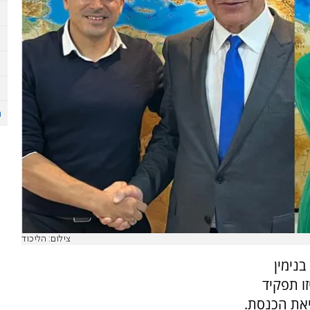
צילום: הליכוד
 בנימין
ו תפקיד
את הכנסת.