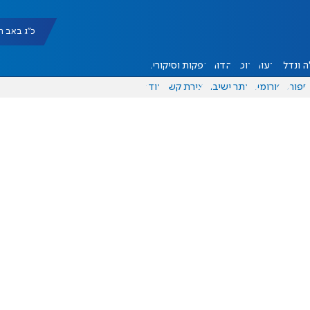
כ"ג באב תשפ"ו |
 ונדל"ן
דעות
אוכל
יהדות
הפקות וסיקורים
ספורט
פורומים
אתר ישיבה
יצירת קשר
עוד