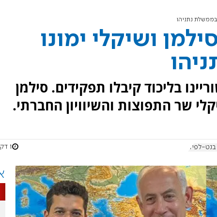
 בממשלת נתניהו
למן ושיקלי ימונו
יהו
יינו בליכוד קיבלו תפקידים. סילמן
י שר התפוצות והשיוויון החברתי.
1 דקות
נט-לפיד
א