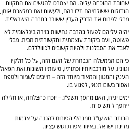
שחובת ההוכחה עליה. הם יצטרכו להגשים את התקוות
הגדולות ששולחיהם תלו בהם, ולעשות זאת במלאכת אומן,
מבלי לפרום את הדבק העדין ששורר בחברה הישראלית.
יהיה עליהם לפעול בהרבה נחישות בזירה בינלאומית לא
פשוטה, ועם ביקורת עוצמתית ותקשורתית מבית, מבלי
לאבד את הסבלנות ולהיות קשובים לכווולללם.
כי הם הממשלה הנבחרת של העם הזה, על כל חלקיו
וגווניו, על מורכבויותיו וכתותיו, סיעותיו השונות ואת הפאזל
הענק והמגוון והמאוד מיוחד הזה – חייבים לשמור ולטפח
ואסור בשום תנאי, לפגוע בו.
ימים יגידו, האם מהפך תשפ"ג – יוכח כהצלחה, או חלילה
ייהפך ל תש פ"ח.
הכותב הוא עו"ד ממנהלי הפורום להגנה על אדמות
מדינת ישראל, באיזור אפרת וגוש עציון.