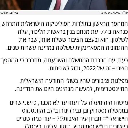
עו"ד מיכאל שפרבר
צילום: עצמי
המהפך הראשון בתולדות הפוליטיקה הישראלית התרחש
כנראה ב 77' עת מנחם בגין בראשות הליכוד, עלה
לשלטון. הוא ובעצם הציבור ששלח אותו, שבר את
ההגמוניה המפא"ינקית ששלטה במדינה עשרות שנים.
כעת, עם הרכבת הממשלה והשבעתה, מתברר כי המהפך
השני – זה של 2022, גדול לא פחות.
מפלגות וציבורים שהיו בשולי התודעה הישראלית
המיינסטרימית, למעשה מנהיגים היום את המדינה.
מישהו היה מעלה על דעתו עד לא מכבר, כי שני שרים
בממשלה (סטרוק ובן גביר) יגורו ב"לב הקונסנזוס
הישראלי"= חברון עיר האבות?!? + עוד כמה שגרים
ביישובים ביו"ש (סמוטריץ, ביטון, אליהו, דיסטל).