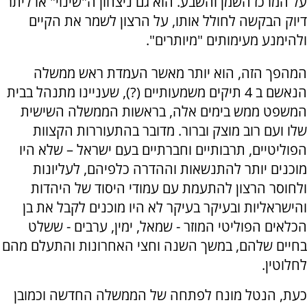
על המרכז השמן והשבע. הוא גם ניצחון ה"שינוי" או ליתר
דיוק הבקשה לחולל אותו, על הרצון לשמר את הקיים
ולהימנע מעימותים "מיותרים".
המהפך הזה, הוא יותר מאשר העמדת ראש ממשלה
הנאשם ב 4 תיקים משמעותיים (?), שעניינו מתנהל בבית
המשפט ממש בימים אלה, בראשות הממשלה השישית
שלו ועם רוב מוצק וברור. מדובר בהתעוררות הקצוות
הפוליטיים, תרבותיים וחברתיים בעם ישראל – שלא היו
מוכנים יותר להתנשאות וההדרה כלפיהם, לעליונות
ולחוסר הרצון להתעמת עם עמודי היסוד של היהדות
והישראליות ובעיקר בעיקר לא היו מוכנים לקבל את בן
הכלאים הפוליטי המוזר - שמאל, ימין, ערבים - ששלט
בחיים שלהם, במשך השנה וחצי האחרונות והתעלם מהם
לחלוטין.
כעת, הנטל מונח לפתחה של הממשלה החדשה וכמובן