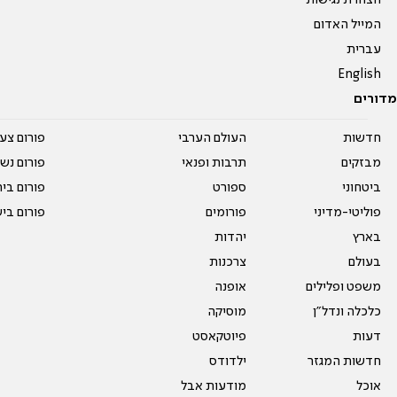
הצהרת נגישות
המייל האדום
עברית
English
מדורים
חדשות
העולם הערבי
פורום צע
מבזקים
תרבות ופנאי
פורום נשו
ביטחוני
ספורט
פורום בי
פוליטי-מדיני
פורומים
פורום בי
בארץ
יהדות
בעולם
צרכנות
משפט ופלילים
אופנה
כלכלה ונדל"ן
מוסיקה
דעות
פיוטקאסט
חדשות המגזר
ילדודס
אוכל
מודעות אבל