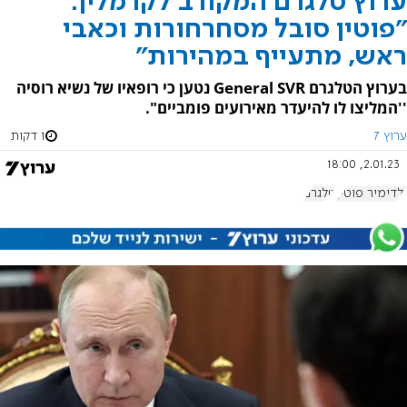
ערוץ טלגרם המקורב לקרמלין:
"פוטין סובל מסחרחורות וכאבי
ראש, מתעייף במהירות"
בערוץ הטלגרם General SVR נטען כי רופאיו של נשיא רוסיה
''המליצו לו להיעדר מאירועים פומביים".
ערוץ 7
1 דקות
2.01.23, 18:00
ולדימיר פוטין
טלגרם