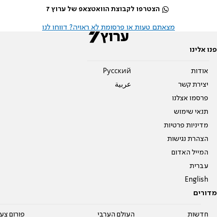
הצטרפו לקבוצת הוואטצאפ של ערוץ 7
מצאתם טעות או פרסומת לא ראויה? דווחו לנו
פנו אלינו
אודות
Pусский
יצירת קשר
عربية
פרסמו אצלנו
תנאי שימוש
מדיניות פרטיות
הצהרת נגישות
המייל האדום
עברית
English
מדורים
חדשות
העולם הערבי
פורום צע