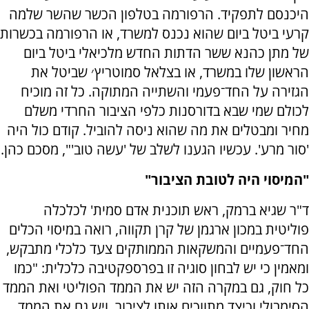
היכנסם לתפקיד. הרפורמה בטלפון הכשר שהשר שלמה
קרעי ביטל ביום שהוא נכנס למשרד, או הרפורמה בכשרות
של מתן כהנא ששר הדתות החדש מלכיאלי ביטל ביום
הראשון שלו במשרד, או בצלאל סמוטריץ׳ שביטל את
הגזירה על החד־פעמי והשתייה המתוקה. כל זה מוכיח
לכולם שמי שבא בדורסנות כלפי הציבור החרדי משלם
מחיר ומבטלים את מה שהוא ניסה להוביל. קודם כול היה
'סור מרע'. עכשיו הגענו לשלב של 'עשה טוב'", מסכם כהן.
"המיסוי היה לטובת הציבור"
ד"ר שגיא ברמק, ראש תוכנית אדם סמית' לכלכלה
פוליטית במכון ארגמן של קרן תקווה, רואה במיסוי הכלים
החד־פעמיים והמשקאות הממותקים צעד כלכלי מתבקש,
ומאמין כי יש לבחון סוגיה זו בפרספקטיבה כלכלית: "כמו
כל חוק, גם במקרה הזה יש את הממד הפוליטי ואת הממד
הסימבולי וכיצד מתווכים אותו לציבור, ויש גם את הממד