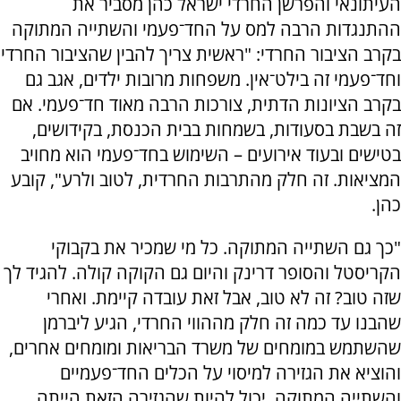
העיתונאי והפרשן החרדי ישראל כהן מסביר את
ההתנגדות הרבה למס על החד־פעמי והשתייה המתוקה
בקרב הציבור החרדי: "ראשית צריך להבין שהציבור החרדי
וחד־פעמי זה בילט־אין. משפחות מרובות ילדים, אגב גם
בקרב הציונות הדתית, צורכות הרבה מאוד חד־פעמי. אם
זה בשבת בסעודות, בשמחות בבית הכנסת, בקידושים,
בטישים ובעוד אירועים – השימוש בחד־פעמי הוא מחויב
המציאות. זה חלק מהתרבות החרדית, לטוב ולרע", קובע
כהן.
"כך גם השתייה המתוקה. כל מי שמכיר את בקבוקי
הקריסטל והסופר דרינק והיום גם הקוקה קולה. להגיד לך
שזה טוב? זה לא טוב, אבל זאת עובדה קיימת. ואחרי
שהבנו עד כמה זה חלק מההווי החרדי, הגיע ליברמן
שהשתמש במומחים של משרד הבריאות ומומחים אחרים,
והוציא את הגזירה למיסוי על הכלים החד־פעמיים
והשתייה המתוקה. יכול להיות שהגזירה הזאת הייתה