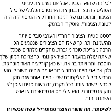
לכל מה שהוא העביר. אבל אם נשים את ענייני
הפוליטיקה בצד ונבחן את האינטרס הכלכלי של כלל
הציבור, ובתוכו גם של המגזר החרדי, אז המיסוי הזה היה
לטובת הציבור", פוסק ד"ר ברמק.
"סטטיסטית, הציבור החרדי והערבי סובלים יותר
מהשמנת יתר, כך שאלו הם הציבורים שנפגעים הכי
הרבה מצריכת סוכר מוגברת. מחקרים מלמדים שככל
שאתה עולה במעמד הסוציו־אקונומי, כך צריכת המזון שלך
הופכת יותר ויותר בריאה. יש כאן קורלציה מאוד מובהקת.
ולכן אם אני הייתי נבחר ציבור או מה שהיה חשוב לי הוא
הבריאות של האלקטורט שלי - הייתי אומר שזה חוק
שכדאי לשמר אותו. בכל מקרה, זה בשום פנים ואופן לא
חוק אנטי־חרדי. הוא אולי מס אנטי־סוכרת או אנטי
השמנת יתר".
לשיטתך, מה ששר האוצר סמוטריץ' עשה עכשיו זו