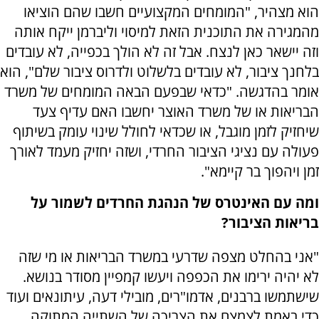
הוא מצהיר, "המומחים המקצועיים חשבו שהם הוציאו
מהמגירה את התוכנית הזאת למיסוי וליברמן ייקח אותה
וזה יישאר כאן לנצח. אבל זה לא הולך בכפייה, לא עובדים
בלחנך ציבור, לא עובדים בלשלוט ולדרוס ציבור שלם", הוא
אומר בהדגשה. "כדאי שבפעם הבאה המומחים של משרד
הבריאות או של משרד האוצר יחשבו האם עדיף צעד
שיחזיק לזמן מוגבל, או שכדאי לחולל שינוי עומק בשיתוף
פעולה עם נציגי הציבור החרדי, ושזה יחזיק מעמד לאורך
זמן ויהפוך בר קיימא".
ומה עם האינטרס של הנהגת החרדים לשמור על
בריאות הציבור?
"אני בהחלט מצפה שדרעי במשרד הבריאות או מי שזה
לא יהיה ירימו את הכפפה ויעשו קמפיין מסודר בנושא.
שישתמשו ברבנים, אדמו"רים, מובילי דעה, עיתונאים ועוד
כדי באמת לצמצם את הצריכה של השתייה המתוקה