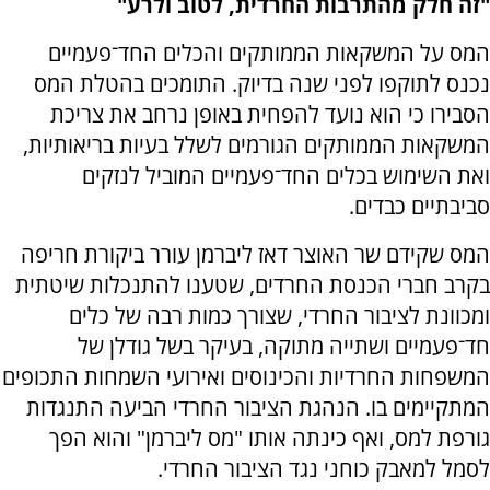
"זה חלק מהתרבות החרדית, לטוב ולרע"
המס על המשקאות הממותקים והכלים החד־פעמיים
נכנס לתוקפו לפני שנה בדיוק. התומכים בהטלת המס
הסבירו כי הוא נועד להפחית באופן נרחב את צריכת
המשקאות הממותקים הגורמים לשלל בעיות בריאותיות,
ואת השימוש בכלים החד־פעמיים המוביל לנזקים
סביבתיים כבדים.
המס שקידם שר האוצר דאז ליברמן עורר ביקורת חריפה
בקרב חברי הכנסת החרדים, שטענו להתנכלות שיטתית
ומכוונת לציבור החרדי, שצורך כמות רבה של כלים
חד־פעמיים ושתייה מתוקה, בעיקר בשל גודלן של
המשפחות החרדיות והכינוסים ואירועי השמחות התכופים
המתקיימים בו. הנהגת הציבור החרדי הביעה התנגדות
גורפת למס, ואף כינתה אותו "מס ליברמן" והוא הפך
לסמל למאבק כוחני נגד הציבור החרדי.