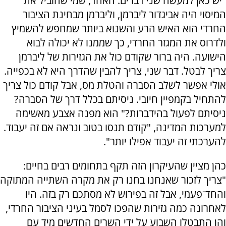
"יש כאן למעשה שני דברים. האחד, שמי שהוביל את
המיסוי היה אביגדור ליברמן, וליברמן מבחינת הציבור
החרדי הוא האיש הרע והשנוא ביותר שמחפש להשמיץ
ולדרוס את המגזר החרדי, כך שממנו לא יכולה לבוא
הישועה. היה ברור שקודם כול את הגזירות של ליברמן
צריך לבטל. דבר שני, צריך להבין שהדרך היא לא בכפייה.
אולי אפשר לשלב הסברה והטלת מס, אבל קודם כול צריך
להתחיל בקמפיין חיובי. ניסיתם בכלל דרך של הסברה?
ניסיתם לפעול בהידברות?" הוא מפנה אצבע מאשימה
למערכות המדינה, "קודם תנסו בטוב ונראה אם זה יעבוד.
להערכתי זה יעבוד אפילו יותר".
כהן מציין שהעיקרון הזה תקף בתחומים רבים בחיים:
"צריך לזכור שאנחנו בחנו רק את מקרה השתייה המתוקה
והחד־פעמי, אבל זה בפירוש לא מסתכם רק בזה. היו
לאחרונה כמה גזירות שהפכו לסמל בעיני הציבור החרדי,
והן התבטלו השבוע על ידי השרים החדשים מיד עם