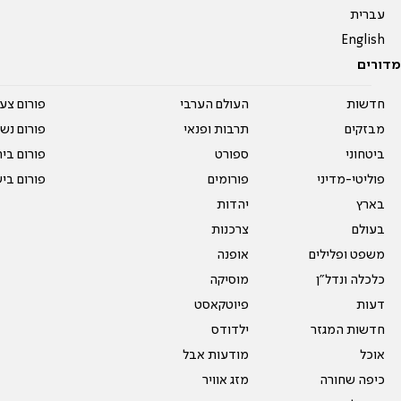
עברית
English
מדורים
חדשות
העולם הערבי
פורום צע
מבזקים
תרבות ופנאי
פורום נשו
ביטחוני
ספורט
פורום בי
פוליטי-מדיני
פורומים
פורום בי
בארץ
יהדות
בעולם
צרכנות
משפט ופלילים
אופנה
כלכלה ונדל"ן
מוסיקה
דעות
פיוטקאסט
חדשות המגזר
ילדודס
אוכל
מודעות אבל
כיפה שחורה
מזג אוויר