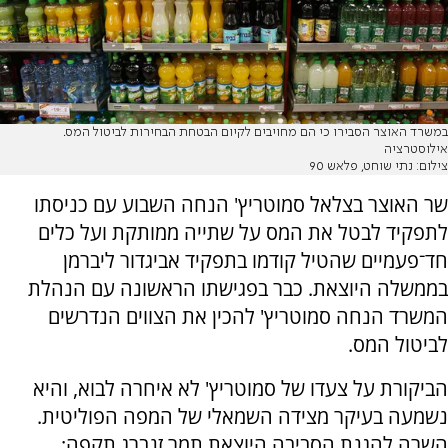
במשרד האוצר הסבירו כי הם מחויבים לקיום הבטחת הבחירות לביטול המס.
אילוסטרציה
צילום: נתי שוחט, פלאש 90
שר האוצר בצלאל סמוטריץ' הנחה השבוע עם כניסתו
לתפקיד לבטל את המס על שתייה ממותקת ועל כלים
חד־פעמיים שהטיל קודמו בתפקיד אביגדור ליברמן
בממשלה היוצאת. כבר בפגישתו הראשונה עם הנהלת
המשרד הנחה סמוטריץ' להכין את הצווים הנדרשים
לביטול המס.
הביקורת על צעדו של סמוטריץ' לא איחרה לבוא, והיא
נשמעה בעיקר מצידה השמאלי של המפה הפוליטית.
השרה להגנת הסביבה היוצאת תמר זנברג תקפה: