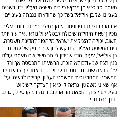
בן אוליאל נידון לשלושה מאסרי עולם ועוד 20 שנות
מאסר. פרופ' אומן מבקש כי בית משפט העליון ידון בשנית
בעניינו של בן אוליאל בשל כך שהודאתו נגבתה בעינויים.
את מכתבו פותח פרופסור אומן במילים: "הנני כותב אליך
מכיוון שאת היחידה שיכולה לבטל עוול נוראי; אך עוד יותר
חשוב, יכולה להציל את ישראל מלהפוך למדינת משטרה.
בית המשפט העליון התבקש לדון שוב בתיק של עמירם
בן-אוליאל, צעיר יהודי שנידון ליותר משלושה מאסרי עולם
בגין רצח שמעולם לא הוכח. הרשעתו התבססה אך ורק
על הודאה שנגבתה ממנו בעינויים. הודאתו, כך קבעו בית
המשפט המחוזי ובית המשפט העליון, קבילה לראיה. על
אף שאיני משפטן, נראה לי כי אין הצדקה לשימוש
בעינויים לצורך הוצאת הודאות במדינה דמוקרטית", כותב
חתן פרס נובל.