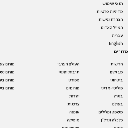
תנאי שימוש
מדיניות פרטיות
הצהרת נגישות
המייל האדום
עברית
English
מדורים
חדשות
העולם הערבי
פורום צע
מבזקים
תרבות ופנאי
פורום נשו
ביטחוני
ספורט
פורום בי
פוליטי-מדיני
פורומים
פורום בי
בארץ
יהדות
בעולם
צרכנות
משפט ופלילים
אופנה
כלכלה ונדל"ן
מוסיקה