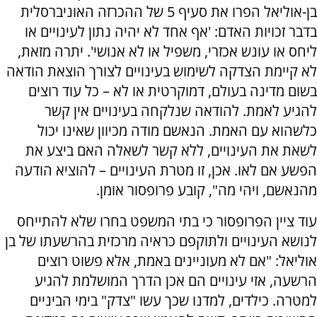
בן-אוליאל הפרו את סעיף 5 של ההכרזה האוניברסלית
בדבר זכויות האדם: 'אף אחד לא יהיה נתון לעינויים או
ליחס או עונש אכזרי, משפיל או לא אנושי'. יתרה מזאת,
לא קיימת הצדקה לשימוש בעינויים לצורך הוצאת הודאה
בשום מדינה בעולם, דמוקרטית או לא – כל עוד רוצים
להגיע לאמת. להודאה שנלקחה בעינויים אין קשר
כלשהוא עם האמת. הנאשם מודה מכיוון שאינו יכול
לשאת את העינויים, ללא קשר לשאלה האם ביצע את
הפשע אם לאו. אכן, זו מטרת העינויים – להוציא הודעה
מהנאשם, ויהי מה", קובע פרופסור אומן.
עוד ציין הפרופסור כי בתי המשפט בחרו שלא להתייחס
לנושא העינויים ולתוקפם כראיה מרכזית בהרשעתו של בן
אוליאל: "אם לא מעוניינים באמת, אלא פשוט רוצים
הרשעה, אזי עינויים הם אכן הדרך המושלמת להגיע
למטרה. כילדים, למדנו שכך עשו "צדק" בימי הביניים