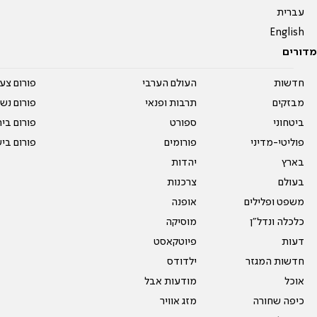
עברית
English
מדורים
חדשות
העולם הערבי
פורום צע
מבזקים
תרבות ופנאי
פורום נשו
ביטחוני
ספורט
פורום בי
פוליטי-מדיני
פורומים
פורום בי
בארץ
יהדות
בעולם
צרכנות
משפט ופלילים
אופנה
כלכלה ונדל"ן
מוסיקה
דעות
פיוטקאסט
חדשות המגזר
ילדודס
אוכל
מודעות אבל
כיפה שחורה
מזג אוויר