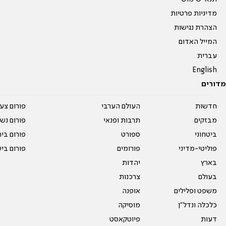
מדיניות פרטיות
הצהרת נגישות
המייל האדום
עברית
English
מדורים
חדשות
העולם הערבי
פורום צע
מבזקים
תרבות ופנאי
פורום נשו
ביטחוני
ספורט
פורום בי
פוליטי-מדיני
פורומים
פורום בי
בארץ
יהדות
בעולם
צרכנות
משפט ופלילים
אופנה
כלכלה ונדל"ן
מוסיקה
דעות
פיוטקאסט