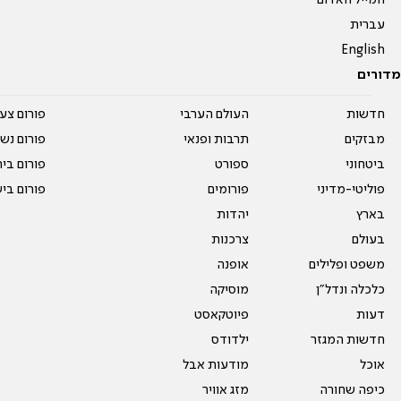
המייל האדום
עברית
English
מדורים
חדשות
העולם הערבי
פורום צע
מבזקים
תרבות ופנאי
פורום נשו
ביטחוני
ספורט
פורום בי
פוליטי-מדיני
פורומים
פורום בי
בארץ
יהדות
בעולם
צרכנות
משפט ופלילים
אופנה
כלכלה ונדל"ן
מוסיקה
דעות
פיוטקאסט
חדשות המגזר
ילדודס
אוכל
מודעות אבל
כיפה שחורה
מזג אוויר