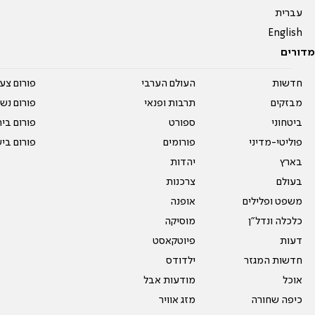
עברית
English
מדורים
חדשות
העולם הערבי
פורום צע
מבזקים
תרבות ופנאי
פורום נשו
ביטחוני
ספורט
פורום בי
פוליטי-מדיני
פורומים
פורום בי
בארץ
יהדות
בעולם
צרכנות
משפט ופלילים
אופנה
כלכלה ונדל"ן
מוסיקה
דעות
פיוטקאסט
חדשות המגזר
ילדודס
אוכל
מודעות אבל
כיפה שחורה
מזג אוויר