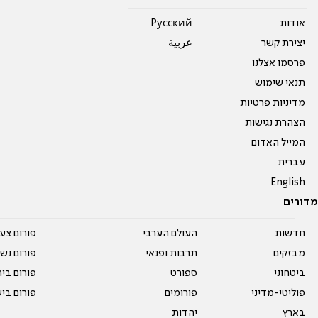
אודות
Pусский
יצירת קשר
عربية
פרסמו אצלנו
תנאי שימוש
מדיניות פרטיות
הצהרת נגישות
המייל האדום
עברית
English
מדורים
חדשות
העולם הערבי
פורום צע
מבזקים
תרבות ופנאי
פורום נשו
ביטחוני
ספורט
פורום בי
פוליטי-מדיני
פורומים
פורום בי
בארץ
יהדות