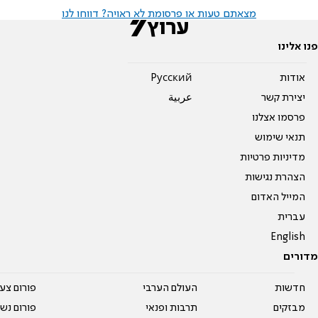
מצאתם טעות או פרסומת לא ראויה? דווחו לנו
פנו אלינו
אודות
Pусский
יצירת קשר
عربية
פרסמו אצלנו
תנאי שימוש
מדיניות פרטיות
הצהרת נגישות
המייל האדום
עברית
English
מדורים
חדשות
העולם הערבי
פורום צע
מבזקים
תרבות ופנאי
פורום נשו