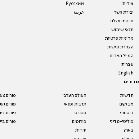
אודות
Pусский
יצירת קשר
عربية
פרסמו אצלנו
תנאי שימוש
מדיניות פרטיות
הצהרת נגישות
המייל האדום
עברית
English
מדורים
חדשות
העולם הערבי
פורום צע
מבזקים
תרבות ופנאי
פורום נשו
ביטחוני
ספורט
פורום בי
פוליטי-מדיני
פורומים
פורום בי
בארץ
יהדות