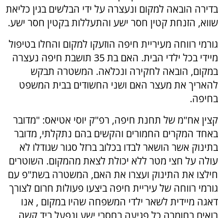
בדירה הובאה למקום ונעצרה על ידי הבלשים בגין כליאת
שווא, הזנחת קטין חסר ישע והתעללות בקטין חסר ישע.
גורמי רווחה מעיריית חיפה הוזעקו למקום והחלו בטיפול
מיידי בכל ילדי הבית. האם בת 35 תושבת חיפה נעצרה
במקום, הובאה לחקירה ונכלאה. המשטרה תבקש
להאריך את מעצר האם ושני החשודים בבית המשפט
בחיפה.
קצין אח"מ של תחנת חיפה, רפ"ק יוסי אטיאס: "מדובר
באחד המקרים החמורים והקשים בהם נתקלתי, מדובר
בתינוק אשר הושאר לבדו בכלוב ברזל סגור שגודלו לא
עולה על חצי מטר ללא יכולת לצאת מהמקום. השוטרים
חילצו את התינוק ועצרו את האם, המשטרה בשת"פ עם
גורמי רווחה של עיריית חיפה ביצעו פעולות חרום לצורך
דאגה מיידית לשאר ילדי המשפחה שהיו במקום , אנו
רואים בחומרה כל פגיעה בחסרי ישע ונפעל ביד קשה