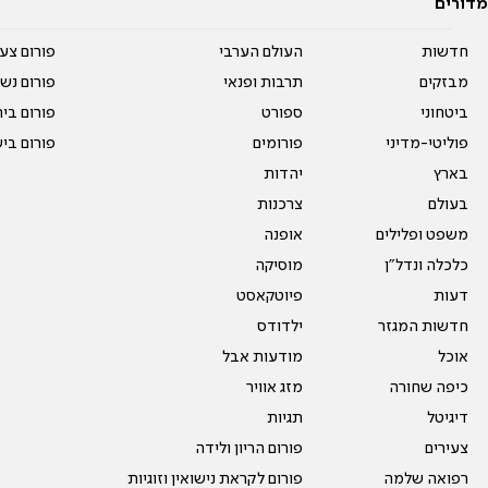
מדורים
חדשות
העולם הערבי
פורום צע
מבזקים
תרבות ופנאי
פורום נשו
ביטחוני
ספורט
פורום בי
פוליטי-מדיני
פורומים
פורום בי
בארץ
יהדות
בעולם
צרכנות
משפט ופלילים
אופנה
כלכלה ונדל"ן
מוסיקה
דעות
פיוטקאסט
חדשות המגזר
ילדודס
אוכל
מודעות אבל
כיפה שחורה
מזג אוויר
דיגיטל
תגיות
צעירים
פורום הריון ולידה
רפואה שלמה
פורום לקראת נישואין וזוגיות