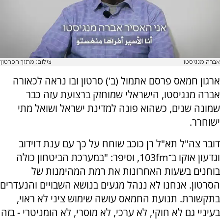
אברה מנגיסטו
צילום: מתוך הסרטון
ארגון חמאס פרסם אתמול (ב') סרטון ובו נראה לכאורה
אברה מנגיסטו, הישראלי שמוחזק ברצועת עזה כבר
שמונה שנים, כשהוא פונה למדינת ישראל ושואל מתי
ישוחרר.
דובר צה"ל תא"ל רן כוכב שוחח על כך עם ענת דוידוב
וגדעון אוקו ב־103fm, וסיפר: "במערכת הביטחון כולה
בוחנים בשעות האחרונות את רמת המהימנות של
הסרטון. אנחנו לא ננהל מגעים בנושא השבויים והנעדרים
בתקשורת. תנועת החמאס עושה שימוש ציני לא ראוי,
בעיניי גם לא חוקי, לא ערכי, לא מוסרי, לא הומניטרי - בזה