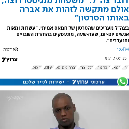
דובר צה"ל: "משפחת מנגיסטו רוצה,
אולם מתקשה לזהות את אברה
באותו הסרטון"
בצה"ל מעריכים שהסרטון של חמאס אמיתי. "עשרות ומאות
אנשים יום-יום, שעה-שעה, מתעסקים בהחזרת השבויים
והנעדרים".
103FM
1 דקות
17.01.23, 8:51
צה"ל
חמאס
דובר צה"ל
חללי צה"ל
אברה מנגיסטו
103FM
רן כוכב