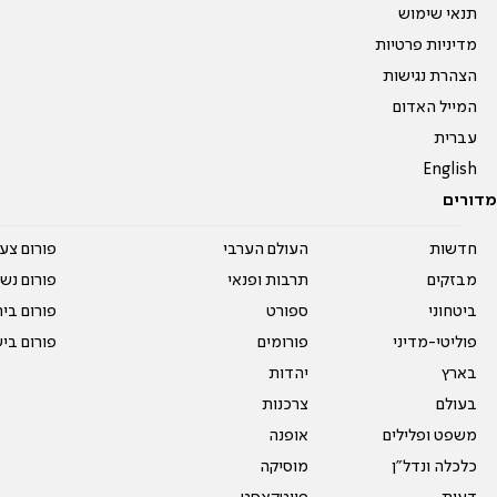
תנאי שימוש
מדיניות פרטיות
הצהרת נגישות
המייל האדום
עברית
English
מדורים
חדשות
העולם הערבי
פורום צע
מבזקים
תרבות ופנאי
פורום נשו
ביטחוני
ספורט
פורום בי
פוליטי-מדיני
פורומים
פורום בי
בארץ
יהדות
בעולם
צרכנות
משפט ופלילים
אופנה
כלכלה ונדל"ן
מוסיקה