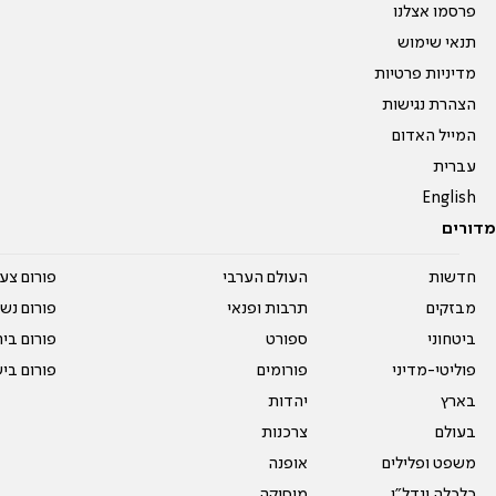
פרסמו אצלנו
תנאי שימוש
מדיניות פרטיות
הצהרת נגישות
המייל האדום
עברית
English
מדורים
חדשות
העולם הערבי
פורום צע
מבזקים
תרבות ופנאי
פורום נשו
ביטחוני
ספורט
פורום בי
פוליטי-מדיני
פורומים
פורום בי
בארץ
יהדות
בעולם
צרכנות
משפט ופלילים
אופנה
כלכלה ונדל"ן
מוסיקה