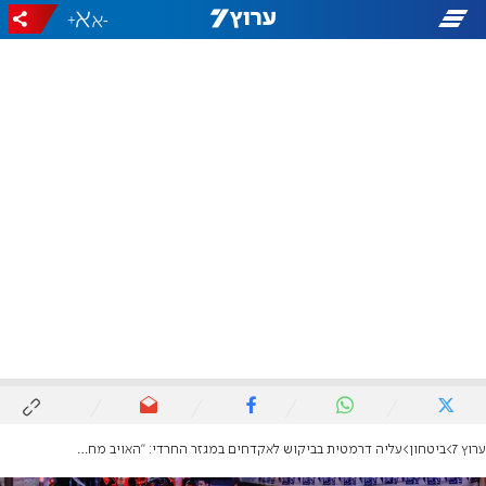
+
-
ערוץ 7
ביטחון
עליה דרמטית בביקוש לאקדחים במגזר החרדי: ''האויב מחפש את בתי הכנסת, את הסממנים הדתיים''