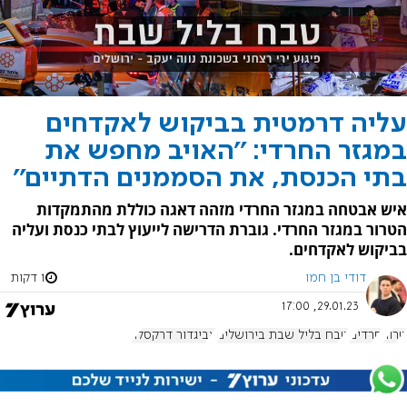
עליה דרמטית בביקוש לאקדחים
במגזר החרדי: ''האויב מחפש את
בתי הכנסת, את הסממנים הדתיים''
איש אבטחה במגזר החרדי מזהה דאגה כוללת מהתמקדות
הטרור במגזר החרדי. גוברת הדרישה לייעוץ לבתי כנסת ועליה
בביקוש לאקדחים.
דודי בן חמו
1 דקות
29.01.23, 17:00
טרור
חרדים
טבח בליל שבת בירושלים
אביגדור דרקסלר